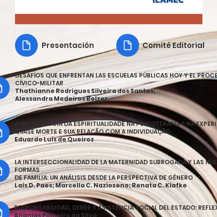
Presentación
Comité Editorial
DESAFÍOS QUE ENFRENTAN LAS ESCUELAS PÚBLICAS HOY Y EL PROC
CÍVICO-MILITAR
Thathianne Rodrigues Silveira dos Santos;
Alessandra Medeiros Belzer
A IMPORTÂNCIA DA ESPIRITUALIDADE NA PSICOTERAPIA E NA EXPER
QUASE MORTE E SUA RELAÇÃO COM A INDIVIDUAÇÃO
Eduardo Luís de Queiroz
LA INTERSECCIONALIDAD DE LA MATERNIDAD SUBROGADA Y LAS NU
FORMAS
DE FAMILIA: UN ANÁLISIS DESDE LA PERSPECTIVA DE GÉNERO
Laís D. Paes; Marcella C. Naziozeno; Renata C. Klafke
RESPONSABILIDAD, DEBER Y ASISTENCIA SOCIAL DEL ESTADO: REFL
Ananias Pinheiro da Silva