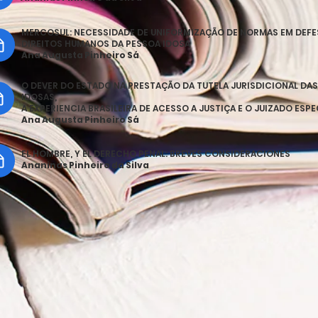
MERCOSUL: NECESSIDADE DE UNIFORMIZAÇÃO DE NORMAS EM DEFE
DIREITOS HUMANOS DA PESSOA IDOSA
Ana Augusta Pinheiro Sá
O DEVER DO ESTADO NA PRESTAÇÃO DA TUTELA JURISDICIONAL DA
IDOSAS,
A EXPERIENCIA BRASILEIRA DE ACESSO A JUSTIÇA E O JUIZADO ESP
Ana Augusta Pinheiro Sá
EL HOMBRE, Y EL DERECHO PENAL: BREVES CONSIDERACIONES
Ananinas Pinheiro da Silva