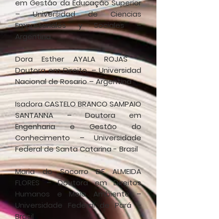
em Gestão da Educação Superior
– Universidad de Ciencias
Empresariales y Sociales –
Argentina
Dora Esther AYALA ROJAS –
Doutora em Direito. – Universidad
Nacional de Rosario – Argentina
Isadora CASTELO BRANCO SAMPAIO
SANTANNA – Doutora em
Engenharia e Gestão do
Conhecimento – Universidade
Federal de Santa Catarina - Brasil
Maria do Socorro DE ALMEIDA
FLORES – Doutora em Direitos
Humanos e Meio Ambiente –
Universidade Federal de Pará –
Brasil