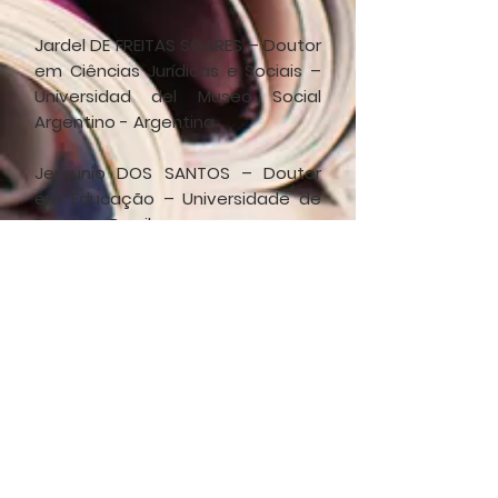
Jardel DE FREITAS SOARES – Doutor
em Ciências Jurídicas e Sociais –
Universidad del Museo Social
Argentino - Argentina
Jenijunio DOS SANTOS – Doutor
em Educação – Universidade de
Brasília - Brasil
João FERREIRA DE SANTANNA FILHO
– Doutor em Engenharia da
Automação e Sistemas –
Universidade Federal de Santa
Catarina - Brasil
Marta MARTINS FERRAZ PALONI-
Doutora em Direito Privado –
Universidad de Ciencias